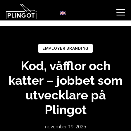
Hoppa
till
innehåll
EMPLOYER BRANDING
Kod, våfflor och
katter – jobbet som
utvecklare på
Plingot
november 19, 2025