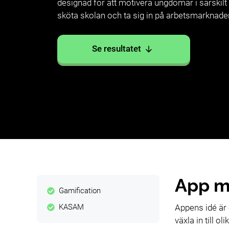
designad för att motivera ungdomar i särskilt
sköta skolan och ta sig in på arbetsmarknade
Se resultatet
App m
Gamification
KASAM
Appens idé är
växla in till 