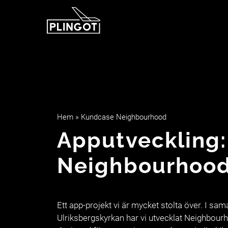
Hoppa
till
innehåll
Hem
»
Kundcase Neighbourhood
Apputveckling:
Neighbourhoo
Ett app-projekt vi är mycket stolta över. I sa
Ulriksbergskyrkan har vi utvecklat Neighbou