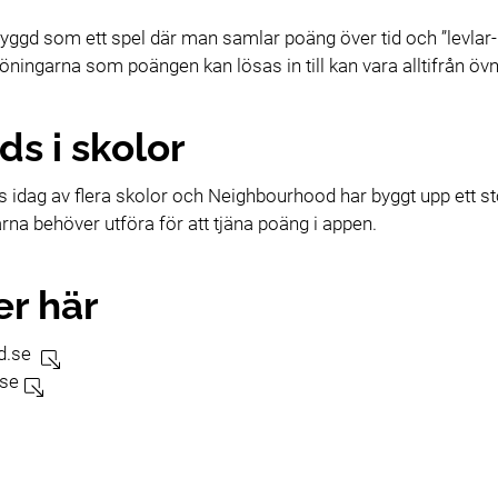
ggd som ett spel där man samlar poäng över tid och ”levlar-upp
löningarna som poängen kan lösas in till kan vara alltifrån övn
s i skolor
idag av flera skolor och Neighbourhood har byggt upp ett sto
a behöver utföra för att tjäna poäng i appen.
er här
d.se
.se