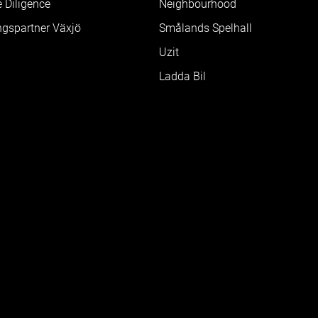
 Diligence
Neighbourhood
ngspartner Växjö
Smålands Spelhall
Uzit
Ladda Bil