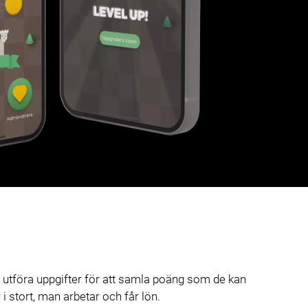
utföra uppgifter för att samla poäng som de kan
 stort, man arbetar och får lön.