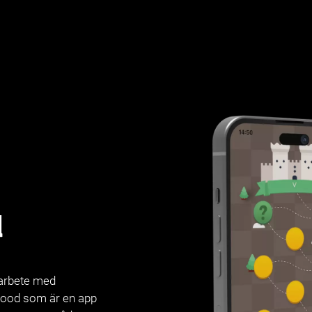
d
marbete med
rhood som är en app