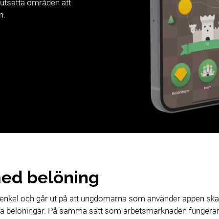
 utsatta områden att
n.
ed belöning
 enkel och går ut på att ungdomarna som använder appen ska 
olika belöningar. På samma sätt som arbetsmarknaden fungerar i