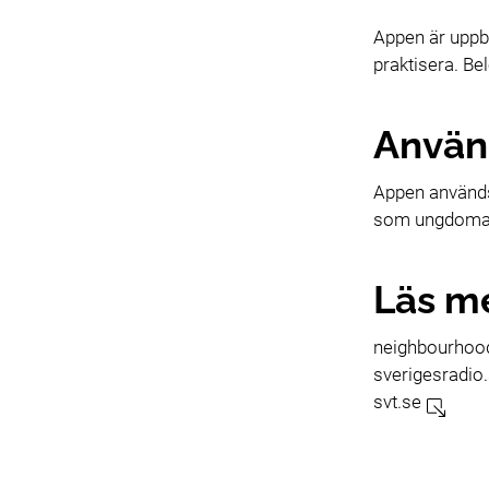
Appen är uppby
praktisera. Be
Använd
Appen används 
som ungdomarn
Läs m
neighbourhoo
sverigesradio
svt.se