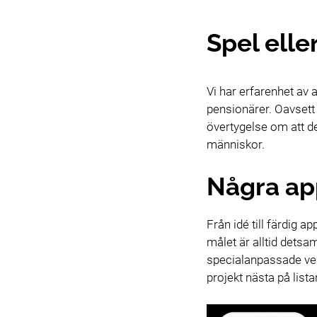
Spel elle
Vi har erfarenhet av a
pensionärer. Oavsett 
övertygelse om att de
människor.
Några app
Från idé till färdig 
målet är alltid detsa
specialanpassade verk
projekt nästa på list