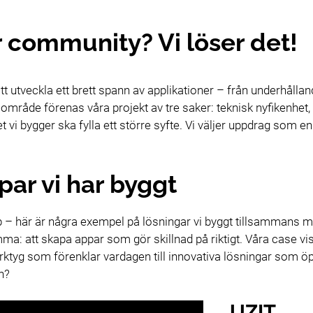
r community? Vi löser det!
tt utveckla ett brett spann av applikationer – från underhålland
område förenas våra projekt av tre saker: teknisk nyfikenhet, 
t vi bygger ska fylla ett större syfte. Vi väljer uppdrag som
ar vi har byggt
app – här är några exempel på lösningar vi byggt tillsammans m
mma: att skapa appar som gör skillnad på riktigt. Våra case vis
tyg som förenklar vardagen till innovativa lösningar som öpp
an?
UZIT