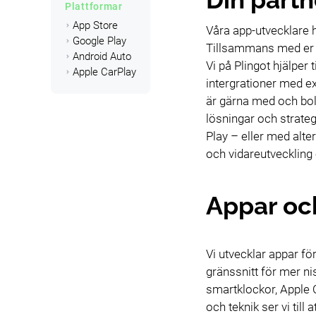
Plattformar
App Store
Våra app-utvecklare h
Google Play
Tillsammans med er sät
Android Auto
Vi på Plingot hjälper
Apple CarPlay
intergrationer med ex
är gärna med och boll
lösningar och strateg
Play – eller med alter
och vidareutveckling
Appar och
Vi utvecklar appar fö
gränssnitt för mer ni
smartklockor, Apple 
och teknik ser vi til