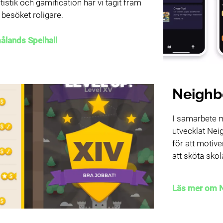
atistik och gamification har vi tagit fram
besöket roligare.
lands Spelhall
Neighb
I samarbete m
utvecklat Ne
för att motiv
att sköta sko
Läs mer om 