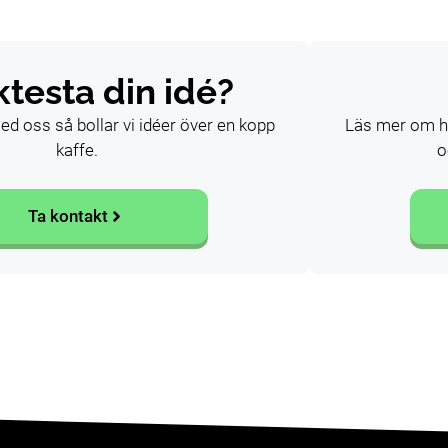
ktesta din idé?
d oss så bollar vi idéer över en kopp
Läs mer om hu
kaffe.
o
Ta kontakt