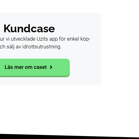
Kundcase
r vi utvecklade Uzits app för enkel köp-
ch sälj av idrottsutrustning.
Läs mer om caset