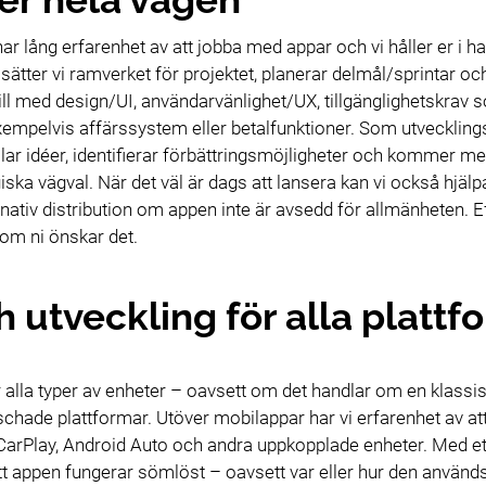
ar lång erfarenhet av att jobba med appar och vi håller er i han
ter vi ramverket för projektet, planerar delmål/sprintar och ser
 till med design/UI, användarvänlighet/UX, tillgänglighetskra
empelvis affärssystem eller betalfunktioner. Som utvecklings
ar idéer, identifierar förbättringsmöjligheter och kommer med
iska vägval. När det väl är dags att lansera kan vi också hjälp
nativ distribution om appen inte är avsedd för allmänheten. Eft
 om ni önskar det.
 utveckling för alla plattf
r alla typer av enheter – oavsett om det handlar om en klassi
schade plattformar. Utöver mobilappar har vi erfarenhet av a
CarPlay, Android Auto och andra uppkopplade enheter. Med et
l att appen fungerar sömlöst – oavsett var eller hur den använd