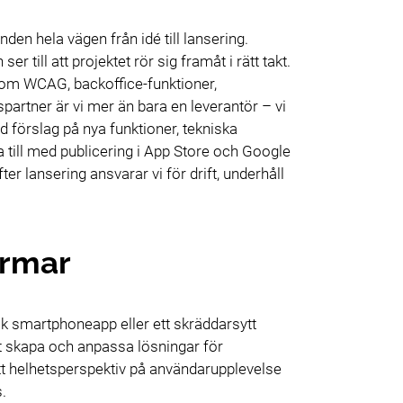
den hela vägen från idé till lansering.
 till att projektet rör sig framåt i rätt takt.
v som WCAG, backoffice-funktioner,
partner är vi mer än bara en leverantör – vi
 förslag på nya funktioner, tekniska
a till med publicering i App Store och Google
er lansering ansvarar vi för drift, underhåll
ormar
sk smartphoneapp eller ett skräddarsytt
tt skapa och anpassa lösningar för
t helhetsperspektiv på användarupplevelse
s.