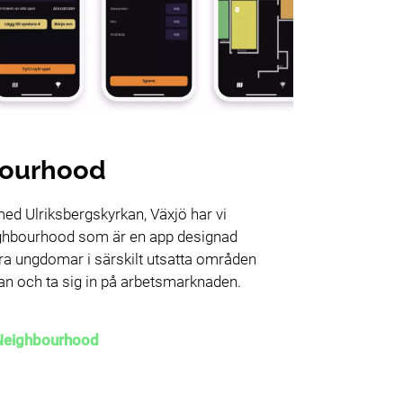
ourhood
ed Ulriksbergskyrkan, Växjö har vi
ighbourhood som är en app designad
era ungdomar i särskilt utsatta områden
lan och ta sig in på arbetsmarknaden.
Neighbourhood